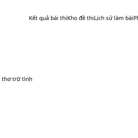
Kết quả bài thi
Kho đề thi
Lịch sử làm bài
P
 thơ trữ tình