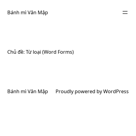
Chuyển
đến
Bánh mì Vân Mập
phần
nội
dung
Chủ đề:
Từ loại (Word Forms)
Bánh mì Vân Mập
Proudly powered by
WordPress