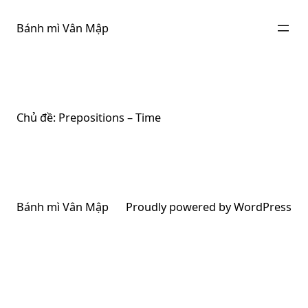
Chuyển
đến
Bánh mì Vân Mập
phần
nội
dung
Chủ đề:
Prepositions – Time
Bánh mì Vân Mập
Proudly powered by
WordPress