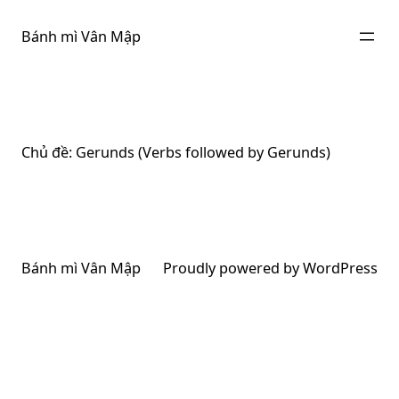
Chuyển
đến
Bánh mì Vân Mập
phần
nội
dung
Chủ đề:
Gerunds (Verbs followed by Gerunds)
Bánh mì Vân Mập
Proudly powered by
WordPress