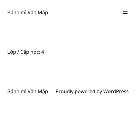
Chuyển
đến
Bánh mì Vân Mập
phần
nội
dung
Lớp / Cấp học:
4
Bánh mì Vân Mập
Proudly powered by
WordPress