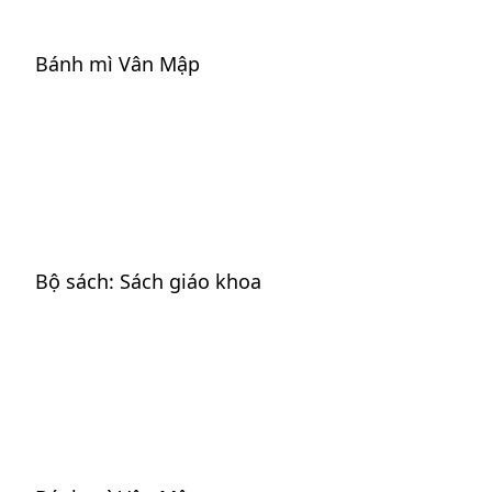
Chuyển
đến
Bánh mì Vân Mập
phần
nội
dung
Bộ sách:
Sách giáo khoa