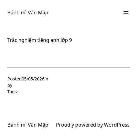
Chuyển
đến
Bánh mì Vân Mập
phần
nội
dung
Trắc nghiệm tiếng anh lớp 9
Posted
05/05/2026
in
by
Tags:
Bánh mì Vân Mập
Proudly powered by
WordPress